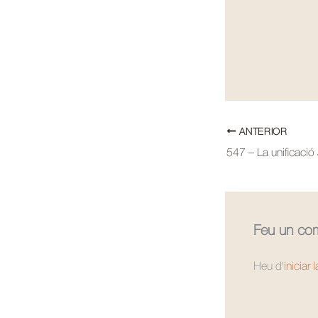
ANTERIOR
547 – La unificaci
Feu un com
Heu d'
iniciar 