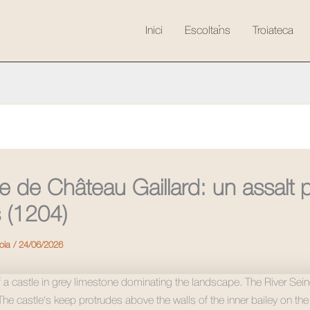
Inici
Escolta’ns
Troiateca
ge de Château Gaillard: un assalt p
s (1204)
roia
/
24/06/2026