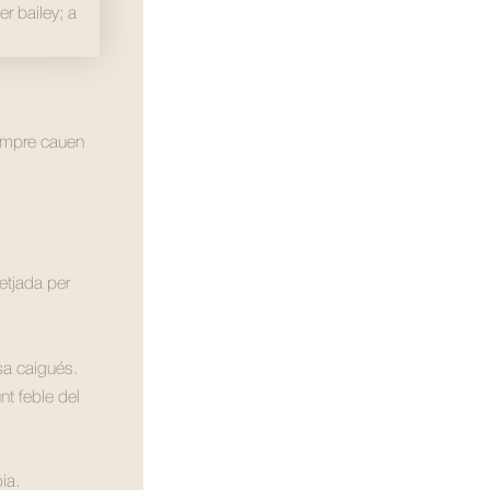
sempre cauen
etjada per
sa caigués.
nt feble del
ia.