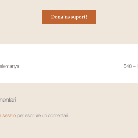
Dona’ns suport!
ó alemanya
548 – H
entari
la sessió
per escriure un comentari.