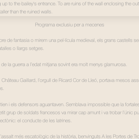
Programa exclusiu per a mecenes
libre de fantasia o mirem una pel·lícula medieval, els grans castells 
alles o llargs setges.
at de la guerra a l’edat mitjana sovint era molt menys glamurosa.
l Château Gaillard, l’orgull de Ricard Cor de Lleó, portava mesos ass
ès.
stien i els defensors aguantaven. Semblava impossible que la fortale
tit grup de soldats francesos va mirar cap amunt i va trobar l’únic pu
ectònic: el conducte de les latrines.
’assalt més escatològic de la història, benvinguts A les Portes de Tro