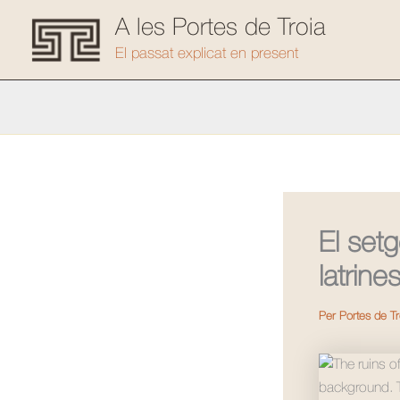
Vés
A les Portes de Troia
al
El passat explicat en present
contingut
El set
latrine
Per
Portes de T