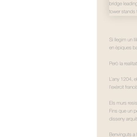
Si llegim un l
en èpiques bat
Però la realit
L’any 1204, e
l’exèrcit franc
Els murs resi
Fins que un pe
disseny arquit
Benvinguts a l