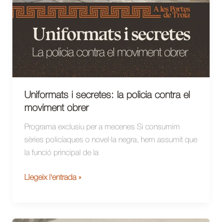
Uniformats i secretes: la policia contra el
moviment obrer
Programa exclusiu per a mecenes Si consumim
sèries policíaques o novel·la negra, hem assumit que
la funció principal de la
Uniformats
Llegeix l'entrada »
i
secretes:
la