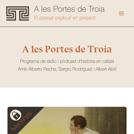
Vés
A les Portes de Troia
al
Mai
El passat explicat en present
contingut
Men
A les Portes de Troia
Programa de ràdio i pòdcast d'història en català
Amb Alberto Reche, Sergio Rodríguez i Albert Abril