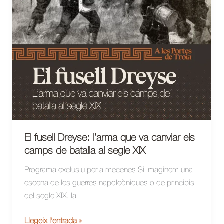
El fusell Dreyse: l’arma que va canviar els
camps de batalla al segle XIX
Programa exclusiu per a mecenes Si imaginem una
escena de les guerres napoleòniques o de principis
del segle XIX, la
El
Llegeix l'entrada »