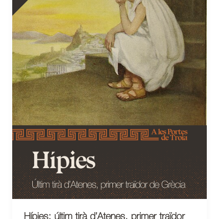
Hípies: últim tirà d’Atenes, primer traïdor