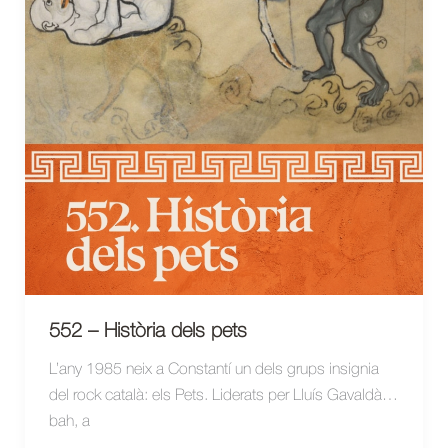
552 – Història dels pets
L’any 1985 neix a Constantí un dels grups insignia
del rock català: els Pets. Liderats per Lluís Gavaldà…
bah, a