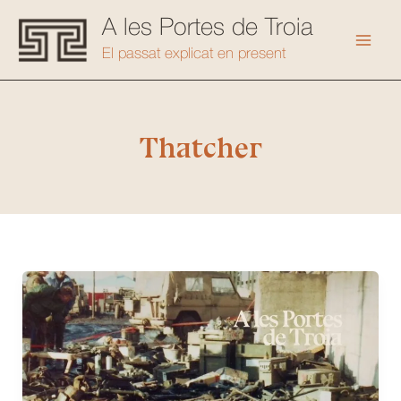
Vés
A les Portes de Troia
al
Mai
El passat explicat en present
contingut
Men
Thatcher