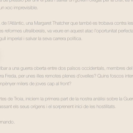
de pressió per unir el país i salvar un govern ofegat per la crisi, es v
un xoc imprevisible.
a de l’Atlàntic, una Margaret Thatcher que també es trobava contra le
s reformes ultraliberals, va veure en aquest atac l’oportunitat perfect
rgull imperial i salvar la seva carrera política.
ibar a una guerra oberta entre dos països occidentals, membres del
ra Freda, per unes illes remotes plenes d’ovelles? Quins foscos int
mpènyer milers de joves cap al front?
rtes de Troia, iniciem la primera part de la nostra anàlisi sobre la Gue
ssant els seus orígens i el sorprenent inici de les hostilitats.
rnando.