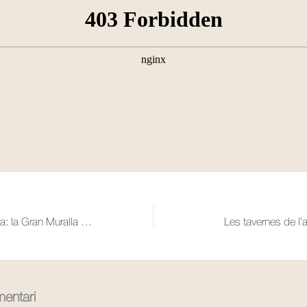
542 – El mur de terra: la Gran Muralla xinesa (part I)
Les tavernes de l
entari