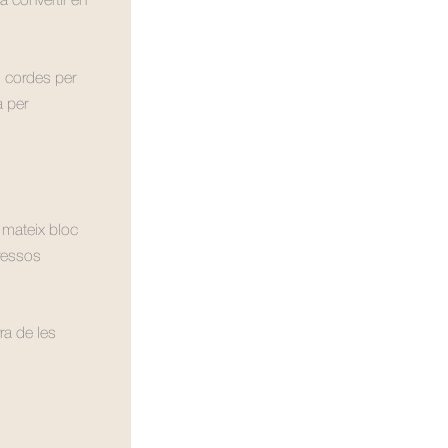
a convertir en
s cordes per
a per
 mateix bloc
eressos
rra de les