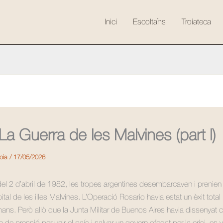
Inici
Escolta’ns
Troiateca
La Guerra de les Malvines (part I)
roia
/
17/05/2026
el 2 d’abril de 1982, les tropes argentines desembarcaven i prenien 
ital de les illes Malvines. L’Operació Rosario havia estat un èxit total i
ans. Però allò que la Junta Militar de Buenos Aires havia dissenyat