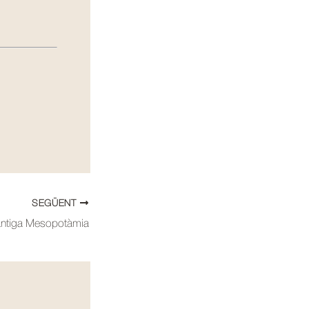
SEGÜENT
’antiga Mesopotàmia