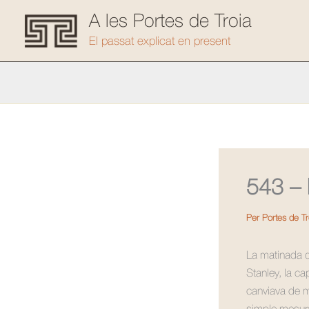
Vés
A les Portes de Troia
al
El passat explicat en present
contingut
543 – 
Per
Portes de T
La matinada d
Stanley, la cap
canviava de m