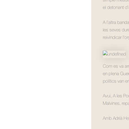
simple mesura 
el detonant d’
A l’altra band
les seves dure
reivindicar l’o
Com es va arr
en plena Guer
polítics van e
Avui, A les Po
Malvines, repa
Amb Adrià He