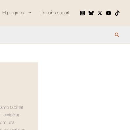
El programa
Dona’ns suport
Cerca
amb facilitat
 l’arxipèlag
 com una