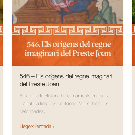
546 – Els orígens del regne imaginari
del Preste Joan
Al llarg de la Història hi ha moments en què la
realitat i la ficció es confonen. Mites, històries
deformades,
546
Llegeix l'entrada »
–