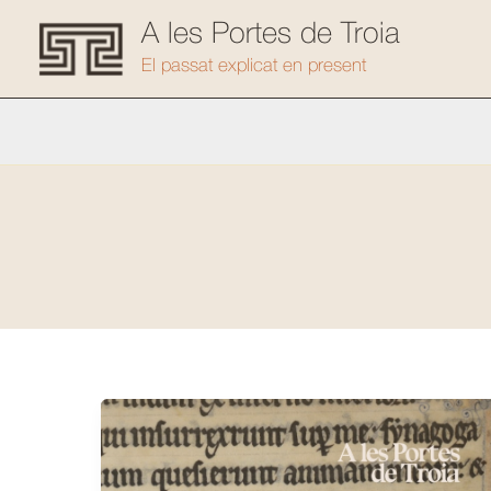
Vés
A les Portes de Troia
al
El passat explicat en present
contingut