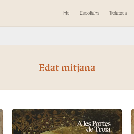
Inici
Escolta’ns
Troiateca
Edat mitjana