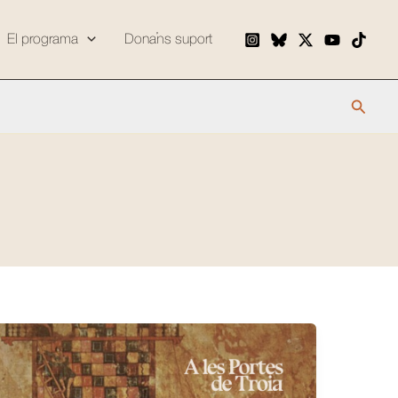
El programa
Dona’ns suport
Cerca