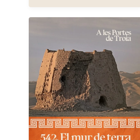
de
la
policia