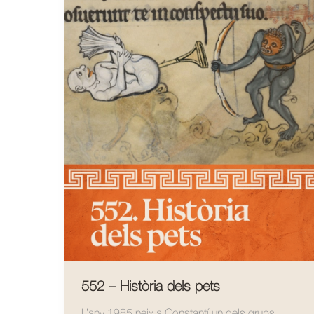
552 – Història dels pets
L’any 1985 neix a Constantí un dels grups