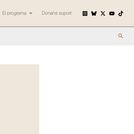
El programa
Dona’ns suport
Cerca