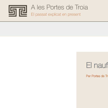
Vés
A les Portes de Troia
al
El passat explicat en present
contingut
El nau
Per
Portes de T