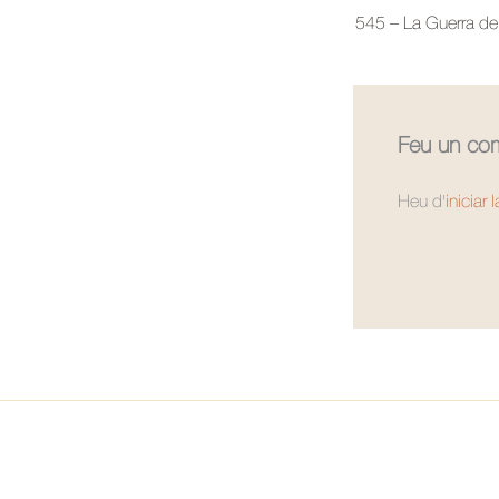
545 – La Guerra de l
Feu un com
Heu d'
iniciar 