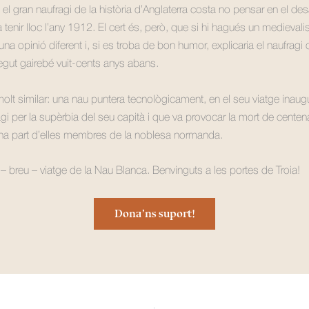
l gran naufragi de la història d’Anglaterra costa no pensar en el des
a tenir lloc l’any 1912. El cert és, però, que si hi hagués un medievalis
 una opinió diferent i, si es troba de bon humor, explicaria el naufragi
egut gairebé vuit-cents anys abans.
olt similar: una nau puntera tecnològicament, en el seu viatge inaugu
agi per la supèrbia del seu capità i que va provocar la mort de centen
na part d’elles membres de la noblesa normanda.
– breu – viatge de la Nau Blanca. Benvinguts a les portes de Troia!
Dona’ns suport!