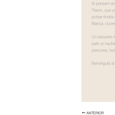
Si pensem en e
Titanic, que v
potser tindria
Blanca, ocorr
Un desastre m
patir un naufr
persones, bo
Benvinguts al 
ANTERIOR