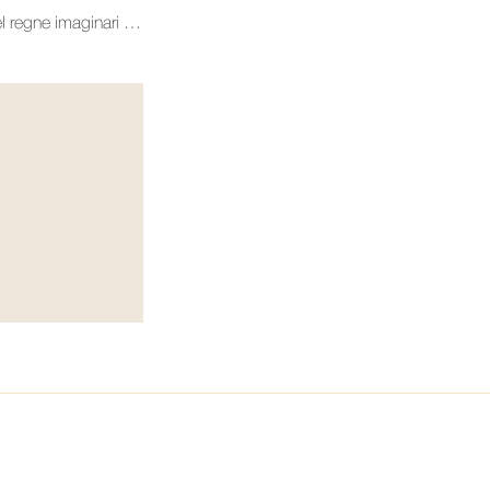
546 – Els orígens del regne imaginari del Preste Joan