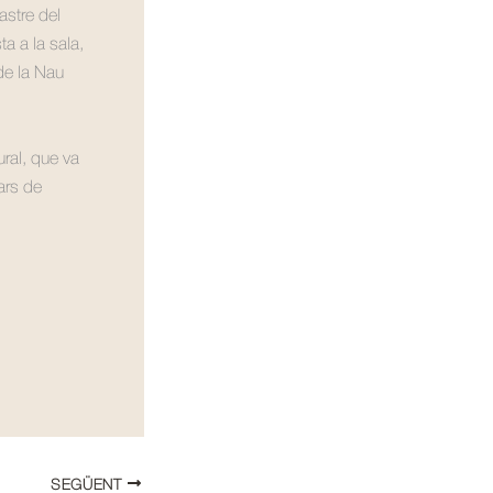
astre del
ta a la sala,
 de la Nau
ral, que va
ars de
SEGÜENT