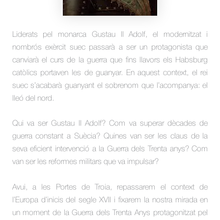
Liderats pel monarca Gustau II Adolf, el modernitzat i
nombrós exèrcit suec passarà a ser un protagonista que
canviarà el curs de la guerra que fins llavors els Habsburg
catòlics portaven les de guanyar. En aquest context, el rei
suec s’acabarà guanyant el sobrenom que l’acompanya: el
lleó del nord.
Qui va ser Gustau II Adolf? Com va superar dècades de
guerra constant a Suècia? Quines van ser les claus de la
seva eficient intervenció a la Guerra dels Trenta anys? Com
van ser les reformes militars que va impulsar?
Avui, a les Portes de Troia, repassarem el context de
l’Europa d’inicis del segle XVII i fixarem la nostra mirada en
un moment de la Guerra dels Trenta Anys protagonitzat pel