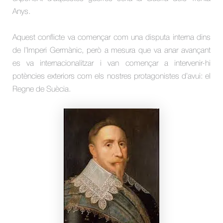
Anys.
Aquest conflicte va començar com una disputa interna dins
de l’Imperi Germànic, però a mesura que va anar avançant
es va internacionalitzar i van començar a intervenir-hi
potències exteriors com els nostres protagonistes d’avui: el
Regne de Suècia.