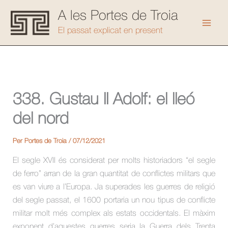
Vés
A les Portes de Troia
al
Mai
El passat explicat en present
contingut
Men
338. Gustau II Adolf: el lleó
del nord
Per
Portes de Troia
/
07/12/2021
El segle XVII és considerat per molts historiadors “el segle
de ferro” arran de la gran quantitat de conflictes militars que
es van viure a l’Europa. Ja superades les guerres de religió
del segle passat, el 1600 portaria un nou tipus de conflicte
militar molt més complex als estats occidentals. El màxim
exponent d’aquestes guerres seria la Guerra dels Trenta