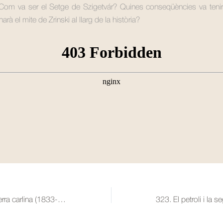
Com va ser el Setge de Szigetvár? Quines conseqüències va tenir?
rà el mite de Zrinski al llarg de la història?
321. La primera guerra carlina (1833-1840)