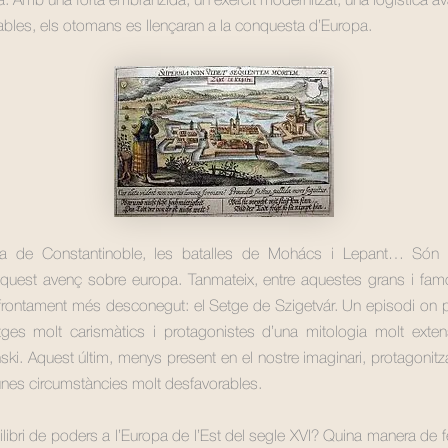
à. Amb una forta embranzida, un exèrcit modernitzat, una logística a
ables, els otomans es llençaran a la conquesta d’Europa.
a de Constantinoble, les batalles de Mohács i Lepant… Són 
aquest avenç sobre europa. Tanmateix, entre aquestes grans i famo
rontament més desconegut: el Setge de Szigetvár. Un episodi on p
ges molt carismàtics i protagonistes d’una mitologia molt exten
nski. Aquest últim, menys present en el nostre imaginari, protagonit
unes circumstàncies molt desfavorables.
ilibri de poders a l’Europa de l’Est del segle XVI? Quina manera de f