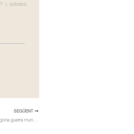
 I, sobretot,
SEGÜENT
323. El petroli i la segona guerra mundial