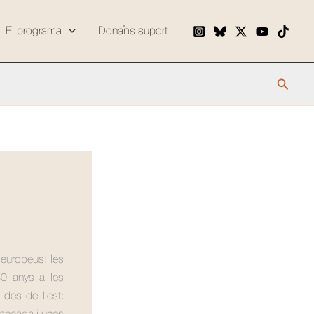
El programa
Dona’ns suport
Cerca
s europeus: les
 80 anys a les
des de l’est: