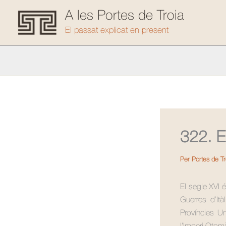
Vés
A les Portes de Troia
al
El passat explicat en present
contingut
322. E
Per
Portes de T
El segle XVI é
Guerres d’Ità
Províncies U