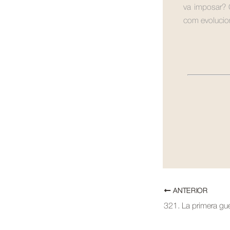
va imposar? 
com evoluciona
ANTERIOR