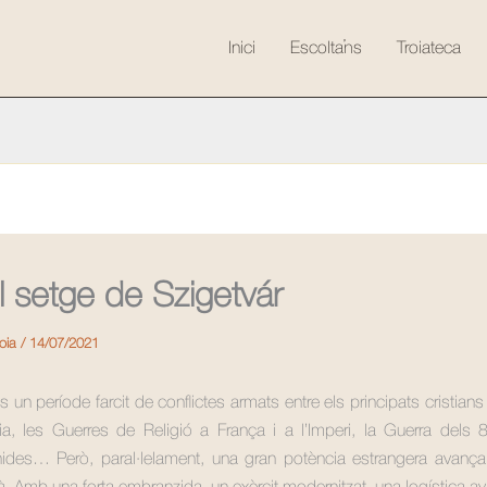
Inici
Escolta’ns
Troiateca
l setge de Szigetvár
roia
/
14/07/2021
s un període farcit de conflictes armats entre els principats cristian
lia, les Guerres de Religió a França i a l’Imperi, la Guerra dels
nides… Però, paral·lelament, una gran potència estrangera avança 