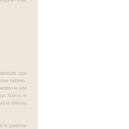
vançada i unes
episodis que
ses batalles,
erdran la vida
sa: Solimà el
zarà la defensa
er la guerra es