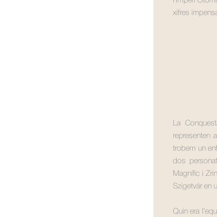
l’Imperi Otom
xifres impens
La Conquest
representen 
trobem un enf
dos personat
Magnífic i Zri
Szigetvár en 
Quin era l’equ