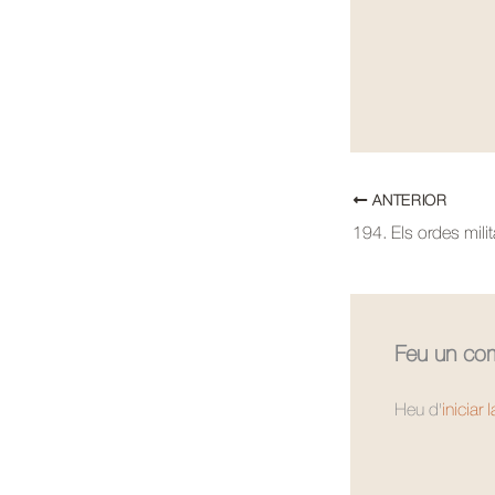
ANTERIOR
194. Els ordes mili
Feu un com
Heu d'
iniciar 