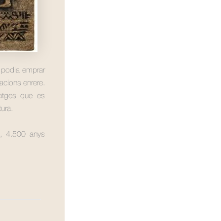
s podia emprar
acions enrere.
natges que es
tura.
n, 4.500 anys