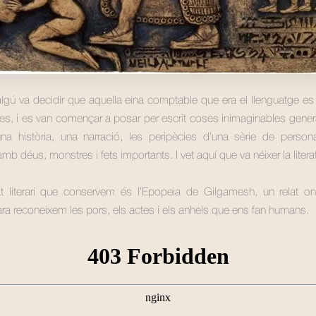
algú va decidir que aquella eina comptable que era el llenguatge e
ses, i es van començar a posar per escrit coses inimaginables gener
 una història, una narració, les peripècies d’una sèrie de perso
mb déus, monstres i fets importants. I vet aquí que va néixer la litera
lat literari que conservem és l’Epopeia de Gilgamesh, un relat o
ra reconeixem les pors, els actes i els anhels que ens fan humans.