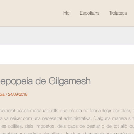
Inici
Escolta’ns
Troiateca
’epopeia de Gilgamesh
roia
/
24/09/2018
societat acostumada (aquells que encara ho fan) a llegir per plaer, p
ura va néixer com una necessitat administrativa. D’alguna manera s’h
 les collites, dels impostos, dels caps de bestiar o de tot allò 