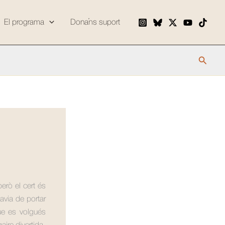
El programa
Dona’ns suport
Cerca
erò el cert és
avia de portar
que es volgués