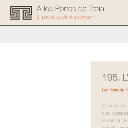
Vés
A les Portes de Troia
al
El passat explicat en present
contingut
195. L
Per
Portes de T
Vivim en una 
que l’escript
el control de