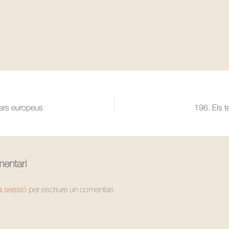
tars europeus
196. Els t
entari
la sessió
per escriure un comentari.