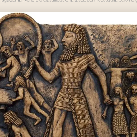
gatzemar, vendre o classificar. Una tasca ben necessària però no ga