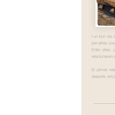
I un bon dia 
per altres co
Entre elles,
relacionaven a
El primer re
després, enca