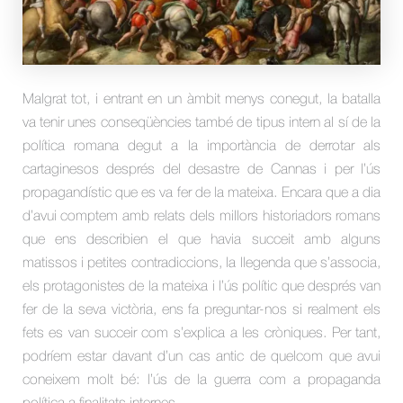
Malgrat tot, i entrant en un àmbit menys conegut, la batalla
va tenir unes conseqüències també de tipus intern al sí de la
política romana degut a la importància de derrotar als
cartaginesos després del desastre de Cannas i per l’ús
propagandístic que es va fer de la mateixa. Encara que a dia
d’avui comptem amb relats dels millors historiadors romans
que ens describien el que havia succeit amb alguns
matissos i petites contradiccions, la llegenda que s’associa,
els protagonistes de la mateixa i l’ús polític que després van
fer de la seva victòria, ens fa preguntar-nos si realment els
fets es van succeir com s’explica a les cròniques. Per tant,
podríem estar davant d’un cas antic de quelcom que avui
coneixem molt bé: l’ús de la guerra com a propaganda