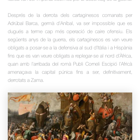
Després de la derrota dels cartaginesos comanats per
Adrúbal Barca, germà d’Aníbal, va ser impossible que es
dugués a terme cap més operació de caire ofensiu. Els
següents anys de la guerra, els cartaginesos es van veure
obligats a posar-se a la defensiva al sud d’Itàlia i a Hispània
fins que es van veure obligats a replegar-se al nord d’Àfrica,
quan amb l’arribada del romà Publi Corneli Escipió l’Africà
amenaçava la capital púnica fins a ser, definitivament,
derrotats a Zama.