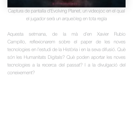
Captura de pantalla d’Evolving Planet, un videojoc en el qual
el jugador serà un arqueòleg en tota regla
Aquesta setmana, de la mà d’en Xavier Rubio
Campillo, reflexionarem sobre el paper de les noves
tecnologies en l’estudi de la Història i en la seva difusió. Què
són les Humanitats Digitals? Què poden aportar les noves
tecnologies a la recerca del passat? I a la divulgació del
coneixement?