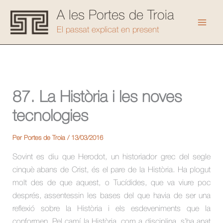
Vés
A les Portes de Troia
al
Mai
El passat explicat en present
contingut
Men
87. La Història i les noves
tecnologies
Per
Portes de Troia
/
13/03/2016
Sovint es diu que Herodot, un historiador grec del segle
cinquè abans de Crist, és el pare de la Història. Ha plogut
molt des de que aquest, o Tucídides, que va viure poc
després, assentessin les bases del que havia de ser una
reflexió sobre la Història i els esdeveniments que la
conformen. Pel camí la Història, com a disciplina, s’ha anat