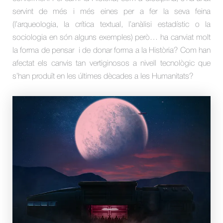
servint de més i més eines per a fer la seva feina
(l’arqueologia, la crítica textual, l’anàlisi estadístic o la
sociologia en són alguns exemples) però… ha canviat molt
la forma de pensar i de donar forma a la Història? Com han
afectat els canvis tan vertiginosos a nivell tecnològic que
s’han produït en les últimes dècades a les Humanitats?