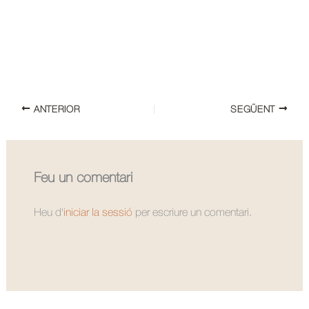
ANTERIOR
SEGÜENT
Feu un comentari
Heu d'
iniciar la sessió
per escriure un comentari.