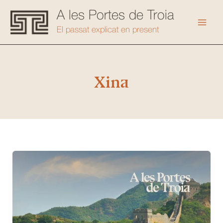
Vés
A les Portes de Troia
al
Mai
El passat explicat en present
contingut
Men
Xina