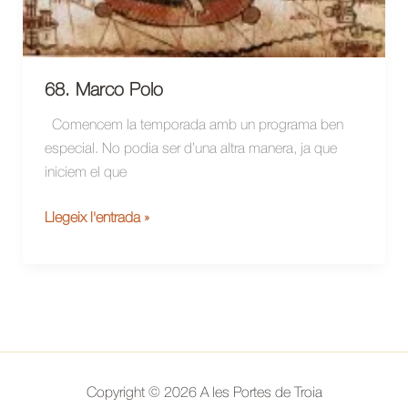
68. Marco Polo
Comencem la temporada amb un programa ben
especial. No podia ser d’una altra manera, ja que
iniciem el que
68.
Llegeix l'entrada »
Marco
Polo
Copyright © 2026 A les Portes de Troia