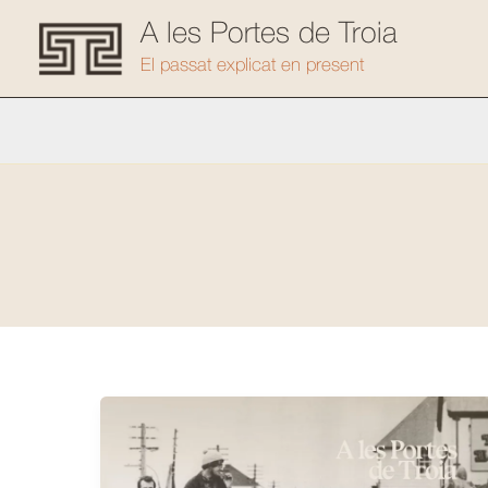
Vés
A les Portes de Troia
al
El passat explicat en present
contingut