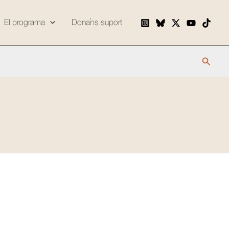
El programa
Dona’ns suport
Cerca