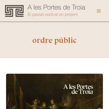
Vés
A les Portes de Troia
al
Mai
El passat explicat en present
contingut
Men
ordre públic