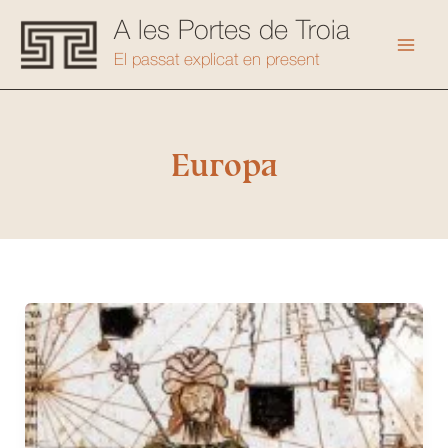
Vés
A les Portes de Troia
al
Mai
El passat explicat en present
contingut
Men
Europa