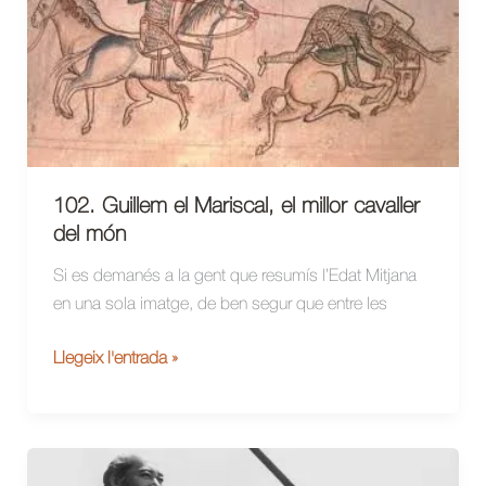
(1492)
102. Guillem el Mariscal, el millor cavaller
del món
Si es demanés a la gent que resumís l’Edat Mitjana
en una sola imatge, de ben segur que entre les
102.
Llegeix l'entrada »
Guillem
el
Mariscal,
el