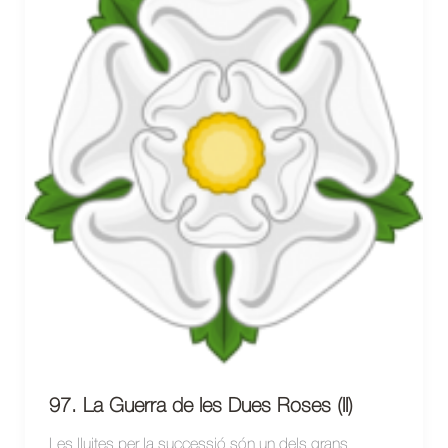
97. La Guerra de les Dues Roses (II)
Les lluites per la successió són un dels grans