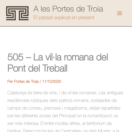
Vés
A les Portes de Troia
al
Mai
El passat explicat en present
contingut
Men
505 – La vil·la romana del
Pont del Treball
Per
Portes de Troia
/
11/10/2025
Catalunya és terra de vins, i de vil·les romanes. Les antigues
residències rústiques dels patricis romans, rodejades de
camps de conreu, premses i magatzems, estan repartides
per les diferents zones del Principat on la romanització va
ser més intensa. D’entre moltes altres, al territorium de
l’antiga
Tarraco
hi ha les de Centcelles i la dels Munts; a la