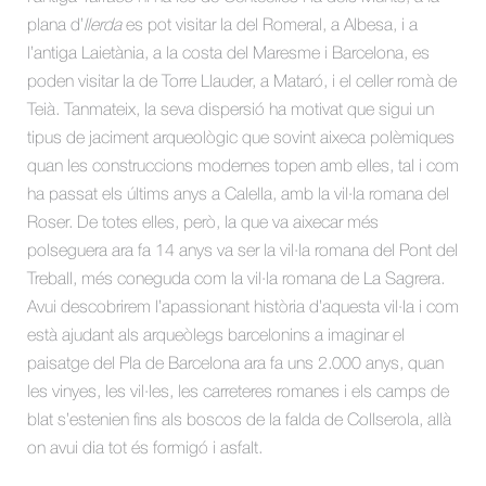
plana d’
Ilerda
es pot visitar la del Romeral, a Albesa, i a
l’antiga Laietània, a la costa del Maresme i Barcelona, es
poden visitar la de Torre Llauder, a Mataró, i el celler romà de
Teià. Tanmateix, la seva dispersió ha motivat que sigui un
tipus de jaciment arqueològic que sovint aixeca polèmiques
quan les construccions modernes topen amb elles, tal i com
ha passat els últims anys a Calella, amb la vil·la romana del
Roser. De totes elles, però, la que va aixecar més
polseguera ara fa 14 anys va ser la vil·la romana del Pont del
Treball, més coneguda com la vil·la romana de La Sagrera.
Avui descobrirem l’apassionant història d’aquesta vil·la i com
està ajudant als arqueòlegs barcelonins a imaginar el
paisatge del Pla de Barcelona ara fa uns 2.000 anys, quan
les vinyes, les vil·les, les carreteres romanes i els camps de
blat s’estenien fins als boscos de la falda de Collserola, allà
on avui dia tot és formigó i asfalt.