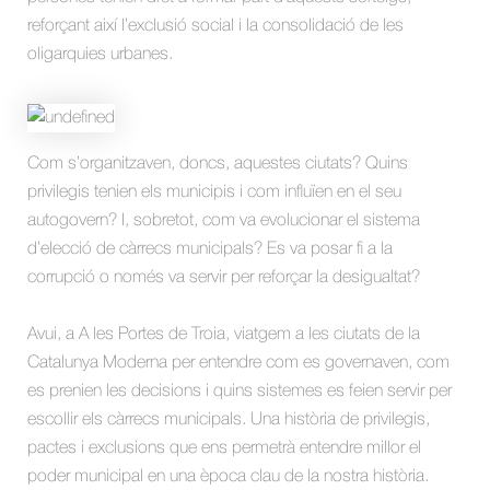
reforçant així l’exclusió social i la consolidació de les
oligarquies urbanes.
Com s’organitzaven, doncs, aquestes ciutats? Quins
privilegis tenien els municipis i com influïen en el seu
autogovern? I, sobretot, com va evolucionar el sistema
d’elecció de càrrecs municipals? Es va posar fi a la
corrupció o només va servir per reforçar la desigualtat?
Avui, a A les Portes de Troia, viatgem a les ciutats de la
Catalunya Moderna per entendre com es governaven, com
es prenien les decisions i quins sistemes es feien servir per
escollir els càrrecs municipals. Una història de privilegis,
pactes i exclusions que ens permetrà entendre millor el
poder municipal en una època clau de la nostra història.