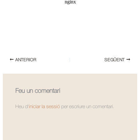
ANTERIOR
SEGÜENT
Feu un comentari
Heu d'
iniciar la sessió
per escriure un comentari.