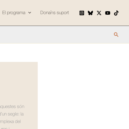
El programa
Dona’ns suport
Cerca
m aquestes són
’un segle: la
omplexa del