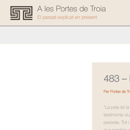
Vés
A les Portes de Troia
al
El passat explicat en present
contingut
483 – 
Per
Portes de T
“La pela és la
testimonis vi
pesseta. Tot 