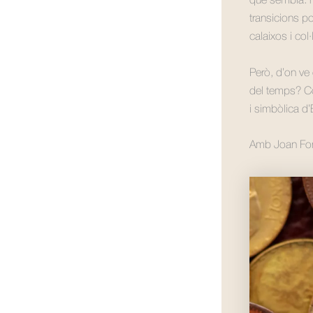
que sembla: n
transicions po
calaixos i col
Però, d’on ve 
del temps? Co
i simbòlica d
Amb Joan Font