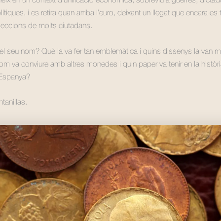
eix en un context d’unificació econòmica, sobreviu a guerres, dictad
lítiques, i es retira quan arriba l’euro, deixant un llegat que encara es
·leccions de molts ciutadans.
el seu nom? Què la va fer tan emblemàtica i quins dissenys la van ma
m va conviure amb altres monedes i quin paper va tenir en la histò
’Espanya?
anillas.