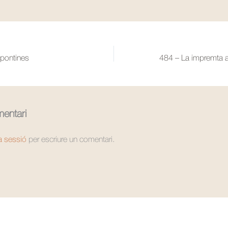
 pontines
entari
la sessió
per escriure un comentari.