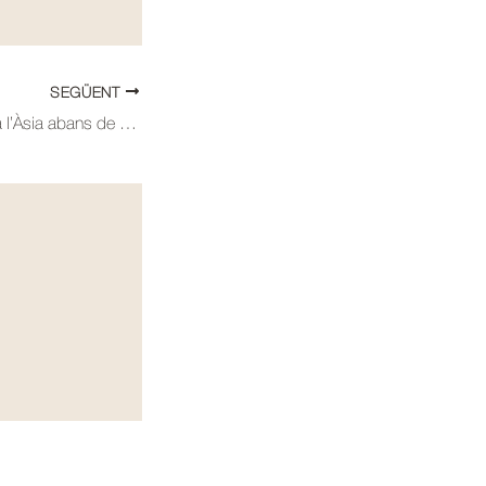
SEGÜENT
484 – La impremta a l’Àsia abans de Gutenberg