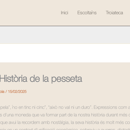
Inici
Escolta’ns
Troiateca
Història de la pesseta
roia
/
15/02/2025
 pela”, “no en tinc ni cinc”, “això no val ni un duro”. Expressions co
us d’una moneda que va formar part de la nostra història durant més d
i que avui la recordem amb nostàlgia, la seva història és molt més c