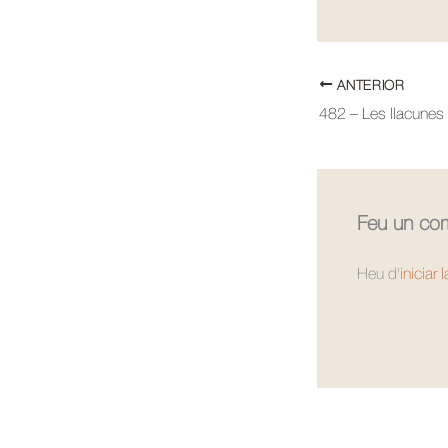
ANTERIOR
482 – Les llacunes
Feu un com
Heu d'
iniciar 