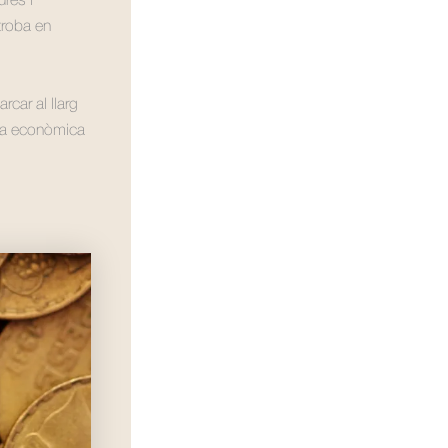
ures i
 troba en
rcar al llarg
ria econòmica