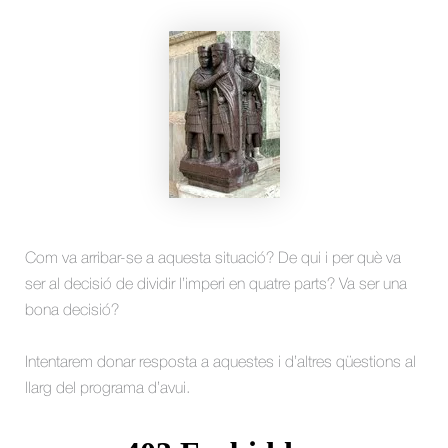
Com va arribar-se a aquesta situació? De qui i per què va
ser al decisió de dividir l’imperi en quatre parts? Va ser una
bona decisió?
Intentarem donar resposta a aquestes i d’altres qüestions al
llarg del programa d’avui.