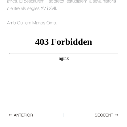
africà. El descriurem i, sobretot, estudiarem la seva història
d’entre els segles XV i XVII.
Amb Guillem Martos Oms.
ANTERIOR
SEGÜENT