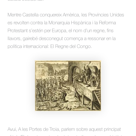
Mentre Castella conquereix Amèrica, les Províncies Unides
es revolten contra la Monarquia Hispànica i la Reforma
Protestant s’estén per Europa, el nom d’un regne, fins
llavors, gairebé desconegut comença a ressonar en la
política internacional: El Regne del Congo.
Avui, A les Portes de Troia, parlem sobre aquest principat