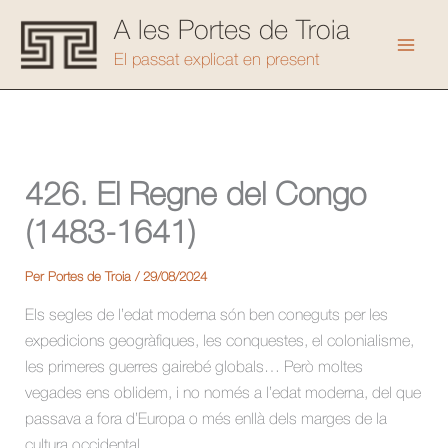
Vés
A les Portes de Troia
al
Mai
El passat explicat en present
contingut
Men
426. El Regne del Congo
(1483-1641)
Per
Portes de Troia
/
29/08/2024
Els segles de l’edat moderna són ben coneguts per les
expedicions geogràfiques, les conquestes, el colonialisme,
les primeres guerres gairebé globals… Però moltes
vegades ens oblidem, i no només a l’edat moderna, del que
passava a fora d’Europa o més enllà dels marges de la
cultura occidental.