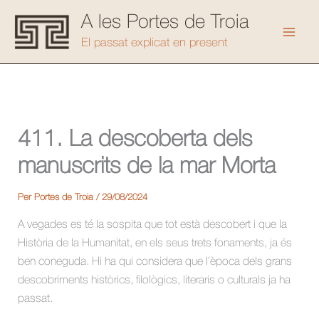
Vés
A les Portes de Troia
al
Mai
El passat explicat en present
contingut
Men
411. La descoberta dels
manuscrits de la mar Morta
Per
Portes de Troia
/
29/08/2024
A vegades es té la sospita que tot està descobert i que la
Història de la Humanitat, en els seus trets fonaments, ja és
ben coneguda. Hi ha qui considera que l’època dels grans
descobriments històrics, filològics, literaris o culturals ja ha
passat.