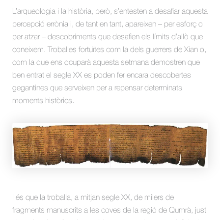
L’arqueologia i la història, però, s’entesten a desafiar aquesta
percepció errònia i, de tant en tant, apareixen – per esforç o
per atzar – descobriments que desafien els límits d’allò que
coneixem. Troballes fortuïtes com la dels guerrers de Xian o,
com la que ens ocuparà aquesta setmana demostren que
ben entrat el segle XX es poden fer encara descobertes
gegantines que serveixen per a repensar determinats
moments històrics.
I és que la troballa, a mitjan segle XX, de milers de
fragments manuscrits a les coves de la regió de Qumrà, just