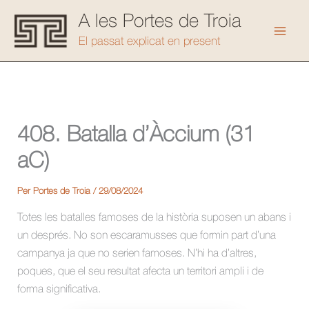
Vés
A les Portes de Troia
al
Mai
El passat explicat en present
contingut
Men
408. Batalla d’Àccium (31
aC)
Per
Portes de Troia
/
29/08/2024
Totes les batalles famoses de la història suposen un abans i
un després. No son escaramusses que formin part d’una
campanya ja que no serien famoses. N’hi ha d’altres,
poques, que el seu resultat afecta un territori ampli i de
forma significativa.