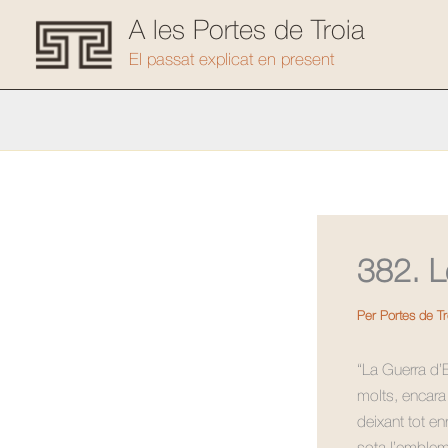
Vés
A les Portes de Troia
al
El passat explicat en present
contingut
382. L
Per
Portes de T
“La Guerra d’E
molts, encara 
deixant tot en