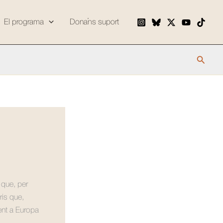
El programa
Dona’ns suport
Cerca
 que, per
ris que,
xent a Europa