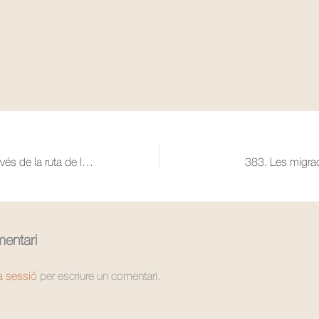
381. Un viatge a través de la ruta de la seda
383. Les migrac
entari
la sessió
per escriure un comentari.