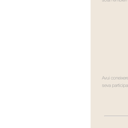
sota l’emblem
Avui coneixer
seva participa