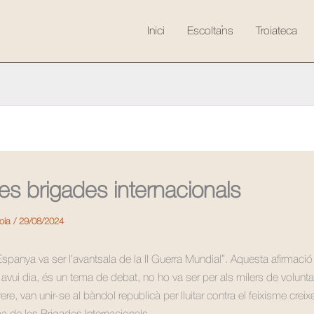
Inici
Escolta’ns
Troiateca
es brigades internacionals
roia
/
29/08/2024
spanya va ser l’avantsala de la II Guerra Mundial”. Aquesta afirmació
avui dia, és un tema de debat, no ho va ser per als milers de volunta
rere, van unir-se al bàndol republicà per lluitar contra el feixisme crei