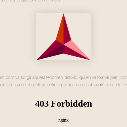
a de les Brigades Internacionals.
em com va sorgir aquest fenomen històric, qui en va formar part i com
ció bèl·lica en el conflicte entre republicans i el sublevats contra la II