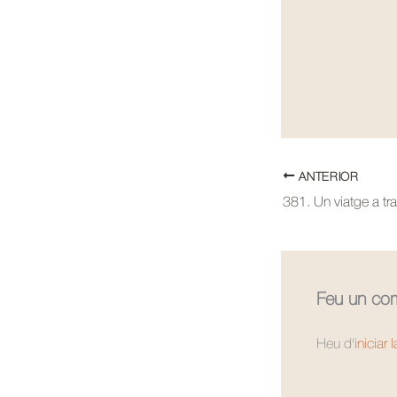
ANTERIOR
Feu un com
Heu d'
iniciar 