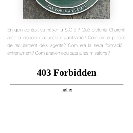
En quin context va néixer la S.O.E.? Què pretenia Churchill
amb la creació d’aquesta organització? Com era el procés
de reclutament dels agents? Com era la seva formació i
entrenament? Com anaven equipats a les missions?