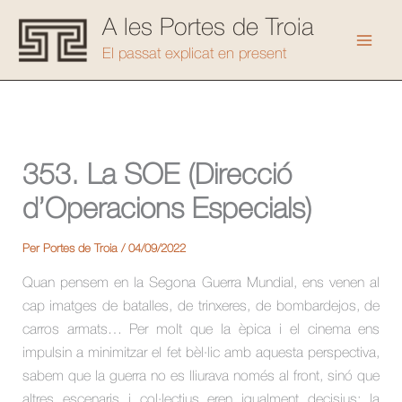
Vés
A les Portes de Troia
al
Mai
El passat explicat en present
contingut
Men
353. La SOE (Direcció
d’Operacions Especials)
Per
Portes de Troia
/
04/09/2022
Quan pensem en la Segona Guerra Mundial, ens venen al
cap imatges de batalles, de trinxeres, de bombardejos, de
carros armats… Per molt que la èpica i el cinema ens
impulsin a minimitzar el fet bèl·lic amb aquesta perspectiva,
sabem que la guerra no es lliurava només al front, sinó que
altres escenaris i col·lectius eren igualment decisius: la