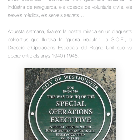
indústria de rereguarda, els cossos de voluntaris civils, els
serveis mèdics, els serveis secrets…
Aquesta setmana, fixarem la nostra mirada en un d’aquests
col·lectius que lluitava la “guerra irregular”: la S.O.E., la
Direcció d’Operacions Especials del Regne Unit que va
operar entre els anys 1940 i 1946.