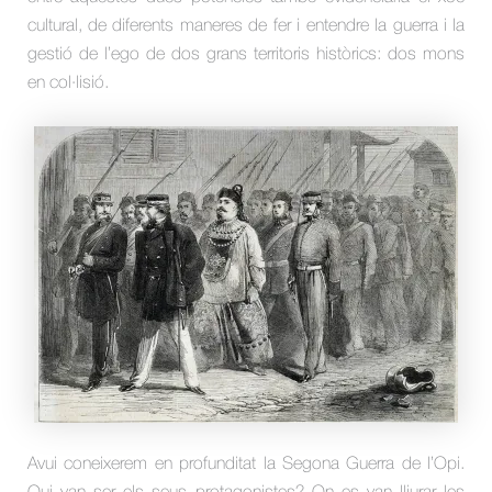
cultural, de diferents maneres de fer i entendre la guerra i la
gestió de l’ego de dos grans territoris històrics: dos mons
en col·lisió.
Avui coneixerem en profunditat la Segona Guerra de l’Opi.