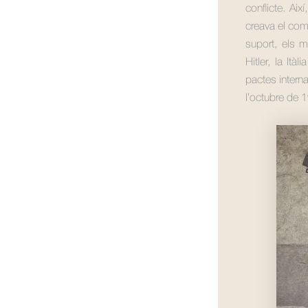
conflicte. Ai
creava el com
suport, els 
Hitler, la Ità
pactes intern
l’octubre de 