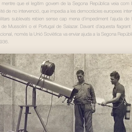
xí, mentre que el legítim govern de la Segona República veia com
ité de no intervenció, que impedia a les democràcies europees interv
militars sublevats rebien sense cap mena d’impediment l’ajuda de 
lia de Mussolini o el Portugal de Salazar. Davant d’aquesta flagrant
acional, només la Unió Soviètica va enviar ajuda a la Segona Repúblic
1936.