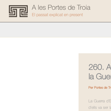
Vés
A les Portes de Troia
al
El passat explicat en present
contingut
260. Av
la Gue
Per
Portes de T
La Guerra d’
d’ells va ser