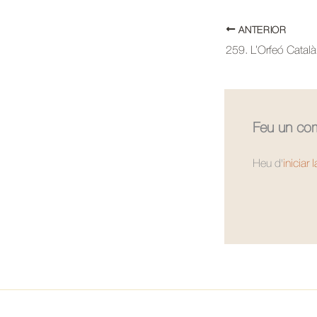
ANTERIOR
259. L’Orfeó Català
Feu un com
Heu d'
iniciar 