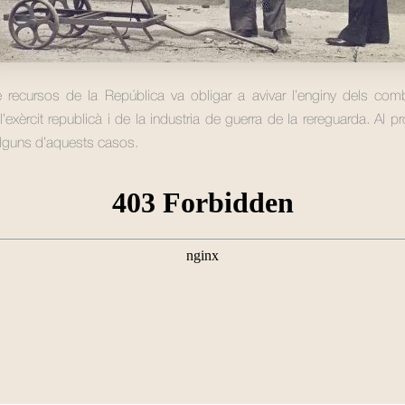
recursos de la República va obligar a avivar l’enginy dels comb
’exèrcit republicà i de la industria de guerra de la rereguarda. Al 
lguns d’aquests casos.