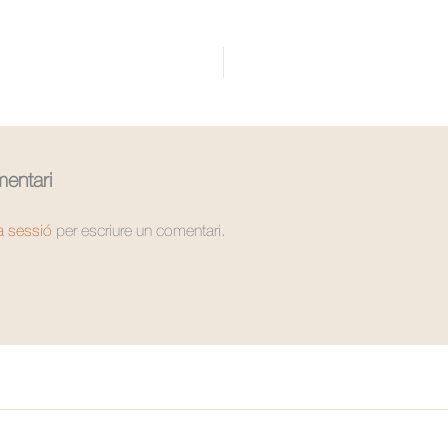
entari
la sessió
per escriure un comentari.