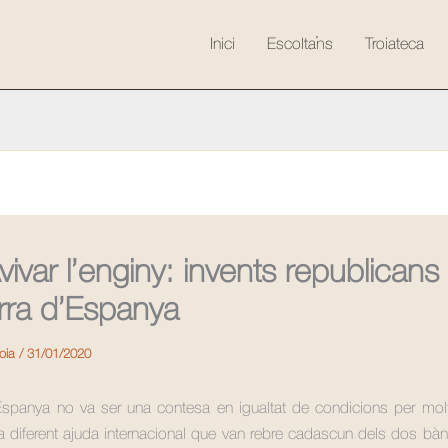
Inici
Escolta’ns
Troiateca
ivar l’enginy: invents republicans
rra d’Espanya
roia
/
31/01/2020
Espanya no va ser una contesa en igualtat de condicions per mol
 la diferent ajuda internacional que van rebre cadascun dels dos bàn