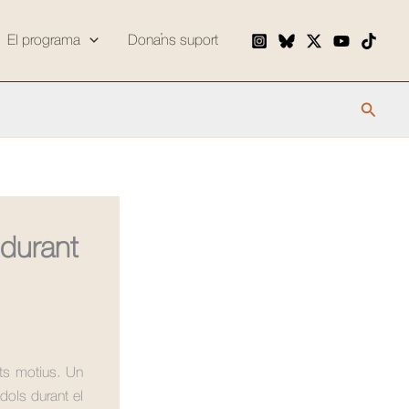
El programa
Dona’ns suport
Cerca
 durant
ts motius. Un
dols durant el