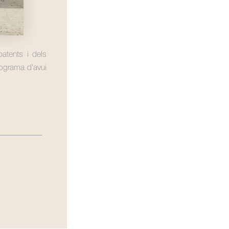
atents i dels
programa d’avui