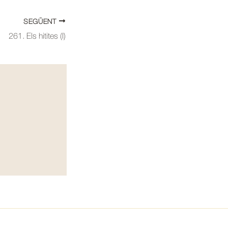
SEGÜENT
261. Els hitites (I)