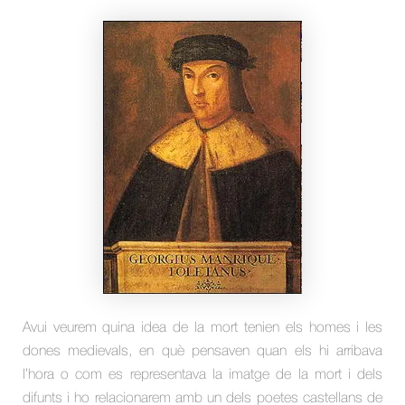
Avui veurem quina idea de la mort tenien els homes i les
dones medievals, en què pensaven quan els hi arribava
l’hora o com es representava la imatge de la mort i dels
difunts i ho relacionarem amb un dels poetes castellans de