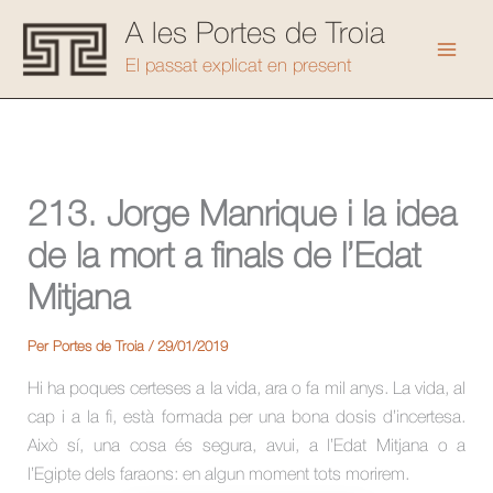
Vés
A les Portes de Troia
al
Mai
El passat explicat en present
contingut
Men
213. Jorge Manrique i la idea
de la mort a finals de l’Edat
Mitjana
Per
Portes de Troia
/
29/01/2019
Hi ha poques certeses a la vida, ara o fa mil anys. La vida, al
cap i a la fi, està formada per una bona dosis d’incertesa.
Això sí, una cosa és segura, avui, a l’Edat Mitjana o a
l’Egipte dels faraons: en algun moment tots morirem.