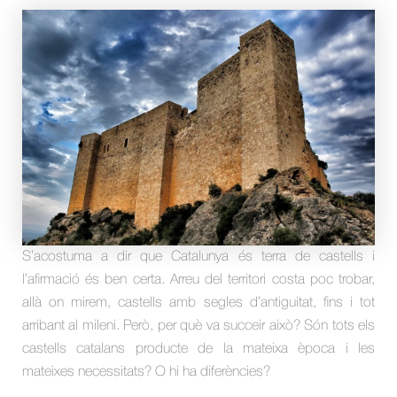
S’acostuma a dir que Catalunya és terra de castells i
l’afirmació és ben certa. Arreu del territori costa poc trobar,
allà on mirem, castells amb segles d’antiguitat, fins i tot
arribant al mileni. Però, per què va succeir això? Són tots els
castells catalans producte de la mateixa època i les
mateixes necessitats? O hi ha diferències?