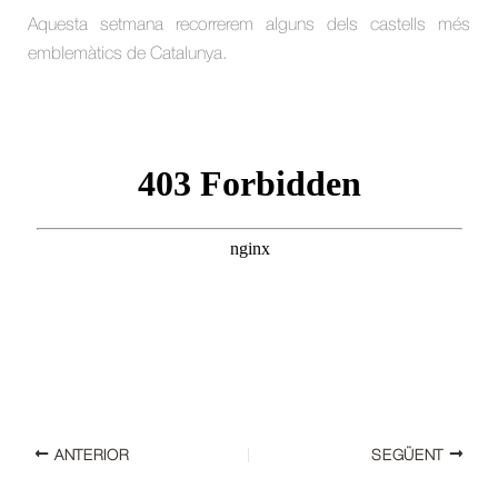
Aquesta setmana recorrerem alguns dels castells més
emblemàtics de Catalunya.
ANTERIOR
SEGÜENT