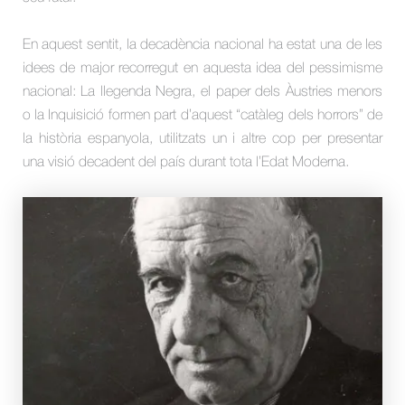
En aquest sentit, la decadència nacional ha estat una de les
idees de major recorregut en aquesta idea del pessimisme
nacional: La llegenda Negra, el paper dels Àustries menors
o la Inquisició formen part d’aquest “catàleg dels horrors” de
la història espanyola, utilitzats un i altre cop per presentar
una visió decadent del país durant tota l’Edat Moderna.