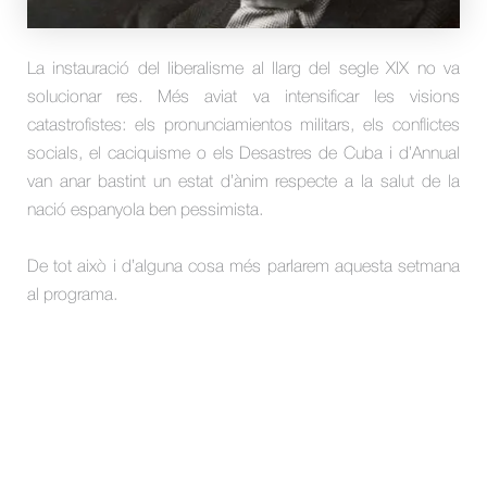
La instauració del liberalisme al llarg del segle XIX no va
solucionar res. Més aviat va intensificar les visions
catastrofistes: els pronunciamientos militars, els conflictes
socials, el caciquisme o els Desastres de Cuba i d’Annual
van anar bastint un estat d’ànim respecte a la salut de la
nació espanyola ben pessimista.
De tot això i d’alguna cosa més parlarem aquesta setmana
al programa.