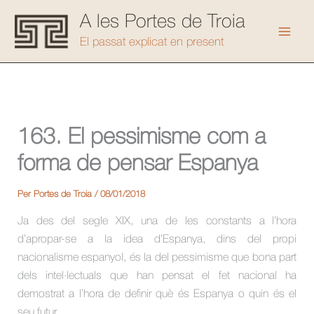
Vés
A les Portes de Troia
al
Mai
El passat explicat en present
contingut
Men
163. El pessimisme com a
forma de pensar Espanya
Per
Portes de Troia
/
08/01/2018
Ja des del segle XIX, una de les constants a l’hora
d’apropar-se a la idea d’Espanya, dins del propi
nacionalisme espanyol, és la del pessimisme que bona part
dels intel·lectuals que han pensat el fet nacional ha
demostrat a l’hora de definir què és Espanya o quin és el
seu futur.