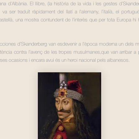
a d’Albània. El llibre, (la història de la vida i les gestes d’Skand
 va ser traduït ràpidament del llatí a l’alemany, l’italià, el portugu
 castellà, una mostra contundent de l’interès que per tota Europa hi 
 acciones d’Skanderberg van esdevenir a l’època moderna un dels m
stència contra l’avenç de les tropes musulmanes,que van arribar a
rses ocasions i encara avui és un heroi nacional pels albanesos.