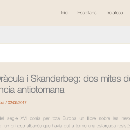
Inici
Escolta’ns
Troiateca
ràcula i Skanderbeg: dos mites d
ència antiotomana
roia
/
02/05/2017
del segle XVI corria per tota Europa un llibre sobre les her
, un príncep albanès que havia dut a terme una esforçada resistè