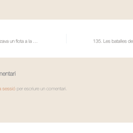
133. Com s’organitzava un flota a la Catalunya medieval?
entari
la sessió
per escriure un comentari.