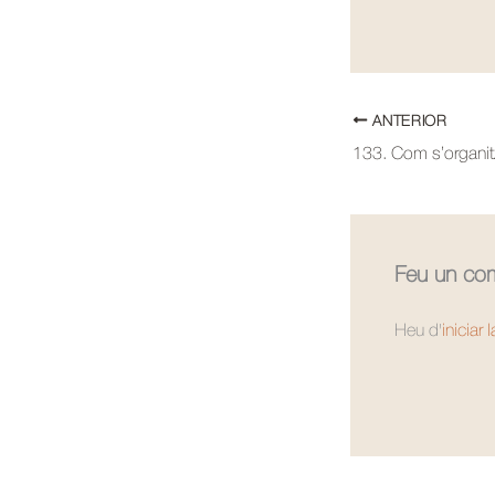
ANTERIOR
Feu un com
Heu d'
iniciar 