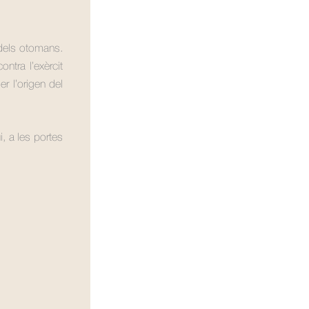
dels otomans.
ntra l’exèrcit
r l’origen del
, a les portes