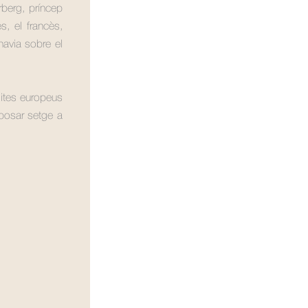
erberg, príncep
ès, el francès,
havia sobre el
ites europeus
 posar setge a