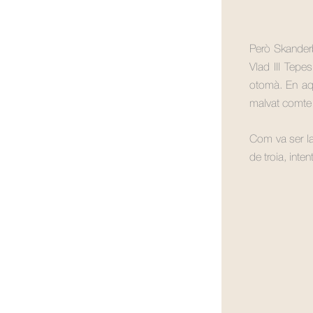
Però Skander
Vlad III Tepe
otomà. En aqu
malvat comte 
Com va ser la
de troia, inte