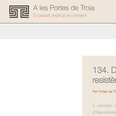
Vés
A les Portes de Troia
al
El passat explicat en present
contingut
134. D
resist
Per
Portes de T
A principis 
d’Skanderberg