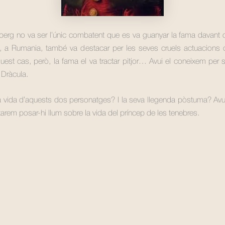
berg no va ser l’únic combatent que es va guanyar la fama davant 
s, a Rumania, també va destacar per les seves cruels actuacions co
est cas, però, la fama el va tractar pitjor… Avui el coneixem per se
Dràcula.
 vida d’aquests dos personatges? I la seva llegenda pòstuma? Avui
ntarem posar-hi llum sobre la vida del príncep de les tenebres.