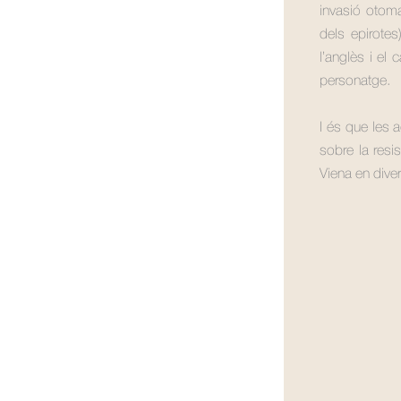
invasió otoman
dels epirotes)
l’anglès i el
personatge.
I és que les
sobre la resi
Viena en dive