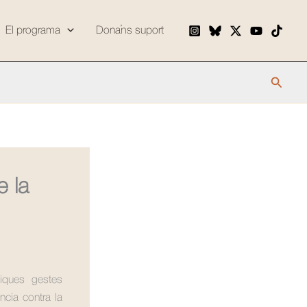
El programa
Dona’ns suport
Cerca
e la
oiques gestes
ncia contra la