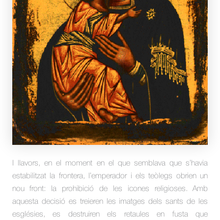
I llavors, en el moment en el que semblava que s’havia
estabilitzat la frontera, l’emperador i els teòlegs obrien un
nou front: la prohibició de les icones religioses. Amb
aquesta decisió es treieren les imatges dels sants de les
esglésies, es destruiren els retaules en fusta que