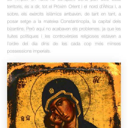
territoris, és a dir, tot el Pròxim Orient i el nord d’Àfrica i, a
sobre, els exèrcits islàmics arribaven, de tant en tant, a
posar setge a la mateixa Constantinopla, la capital dels
bizantins. Però aquí no acabaven els problemes, ja que les
lluites polítiques i les controvèrsies religioses estaven a
l’ordre del dia dins de les cada cop més minses
possessions imperials.