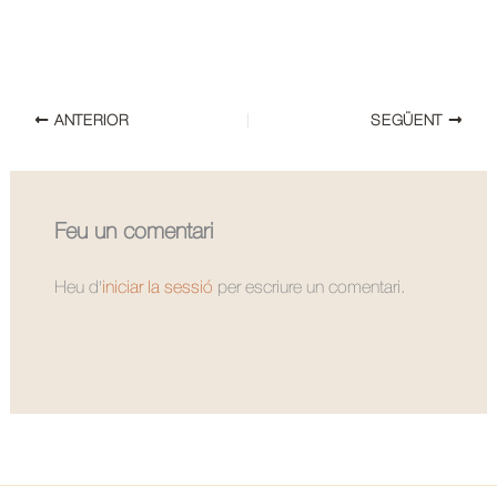
ANTERIOR
SEGÜENT
Feu un comentari
Heu d'
iniciar la sessió
per escriure un comentari.