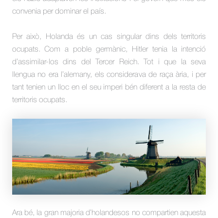
convenia per dominar el país.
Per això, Holanda és un cas singular dins dels territoris
ocupats. Com a poble germànic, Hitler tenia la intenció
d’assimilar-los dins del Tercer Reich. Tot i que la seva
llengua no era l’alemany, els considerava de raça ària, i per
tant tenien un lloc en el seu imperi bén diferent a la resta de
territoris ocupats.
Ara bé, la gran majoria d’holandesos no compartien aquesta