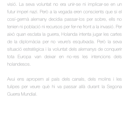
visió. La seva voluntat no era unir-se ni implicar-se en un
futur imperi nazi. Però a la vegada eren conscients que si el
cosí-germà alemany decidia passar-los per sobre, ells no
tenien ni població ni recursos per fer-ne front a la invasió. Per
això quan esclata la guerra, Holanda intenta jugar les cartes
de la diplomàcia per no veure’s esquitxada. Però la seva
situació estratègica i la voluntat dels alemanys de conquerir
tota Europa van deixar en no-res les intencions dels
holandesos.
Avui ens apropem al país dels canals, dels molins i les
tulipes per veure què hi va passar allà durant la Segona
Guerra Mundial.