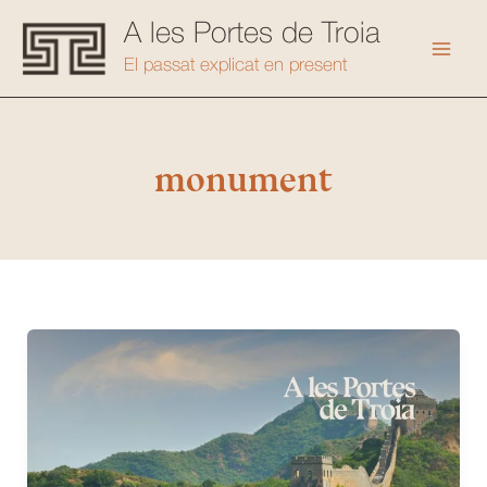
Vés
A les Portes de Troia
al
Mai
El passat explicat en present
contingut
Men
monument