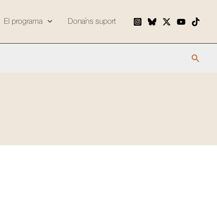
El programa
Dona’ns suport
Cerca