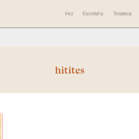
Inici
Escolta’ns
Troiateca
hitites