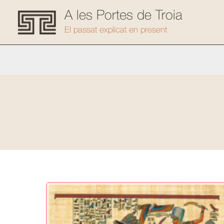
Vés
A les Portes de Troia
al
El passat explicat en present
contingut