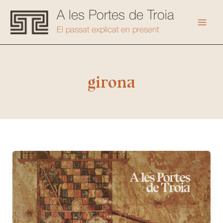
Vés
A les Portes de Troia
al
Mai
El passat explicat en present
contingut
Men
girona